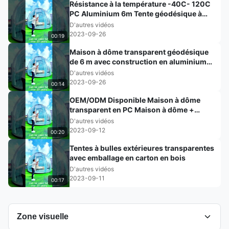
Résistance à la température -40C- 120C
PC Aluminium 6m Tente géodésique à
dôme clair
D'autres vidéos
2023-09-26
00:19
Maison à dôme transparent géodésique
de 6 m avec construction en aluminium
PC
D'autres vidéos
2023-09-26
00:14
OEM/ODM Disponible Maison à dôme
transparent en PC Maison à dôme +
aluminium
D'autres vidéos
2023-09-12
00:20
Tentes à bulles extérieures transparentes
avec emballage en carton en bois
D'autres vidéos
2023-09-11
00:17
Zone visuelle