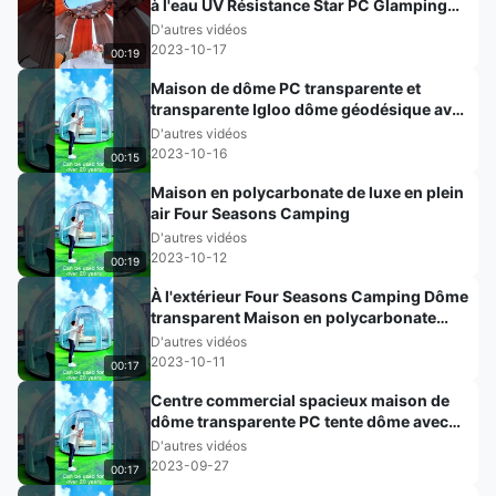
à l'eau UV Résistance Star PC Glamping
Igloo Domes géodésiques Maison
D'autres vidéos
2023-10-17
00:19
Maison de dôme PC transparente et
transparente Igloo dôme géodésique avec
cadre en aluminium
D'autres vidéos
2023-10-16
00:15
Maison en polycarbonate de luxe en plein
air Four Seasons Camping
D'autres vidéos
2023-10-12
00:19
À l'extérieur Four Seasons Camping Dôme
transparent Maison en polycarbonate
transparent
D'autres vidéos
2023-10-11
00:17
Centre commercial spacieux maison de
dôme transparente PC tente dôme avec
cadre en aluminium
D'autres vidéos
2023-09-27
00:17