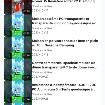
à l'eau UV Résistance Star PC Glamping
Igloo Domes géodésiques Maison
D'autres vidéos
2023-10-17
00:19
Maison de dôme PC transparente et
transparente Igloo dôme géodésique avec
cadre en aluminium
D'autres vidéos
2023-10-16
00:15
Maison en polycarbonate de luxe en plein
air Four Seasons Camping
D'autres vidéos
2023-10-12
00:19
Centre commercial spacieux maison de
dôme transparente PC tente dôme avec
cadre en aluminium
D'autres vidéos
2023-09-27
00:17
Résistance à la température -40C- 120C
PC Aluminium 6m Tente géodésique à
dôme clair
D'autres vidéos
2023-09-26
00:19