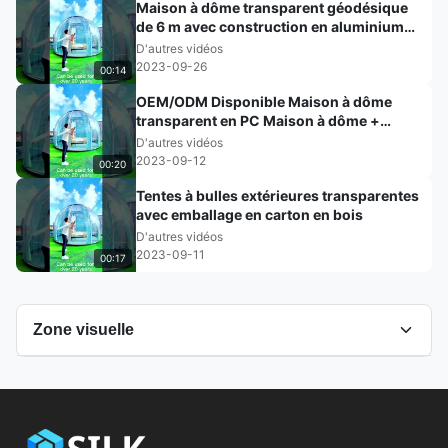
Maison à dôme transparent géodésique
de 6 m avec construction en aluminium
PC
D'autres vidéos
2023-09-26
00:14
OEM/ODM Disponible Maison à dôme
transparent en PC Maison à dôme +
aluminium
D'autres vidéos
2023-09-12
00:20
Tentes à bulles extérieures transparentes
avec emballage en carton en bois
D'autres vidéos
2023-09-11
00:17
Zone visuelle
Toutes les vidéos
D'autres vidéos