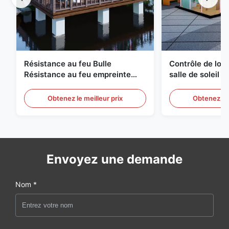
Résistance au feu Bulle
Contrôle de logi
Résistance au feu empreinte
salle de soleil 
géodésique compacte
à bulles Équipe
Obtenez le meilleur prix
Obtenez le 
Envoyez une demande
Nom *