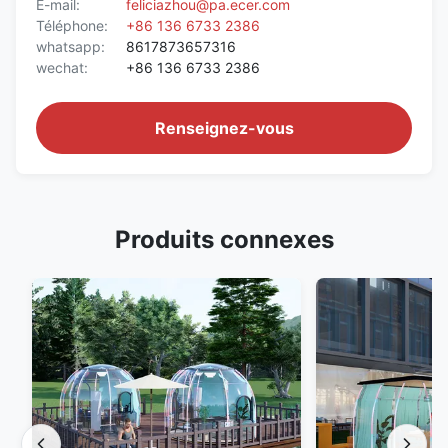
E-mail:
feliciazhou@pa.ecer.com
Téléphone:
+86 136 6733 2386
whatsapp:
8617873657316
wechat:
+86 136 6733 2386
Renseignez-vous
Produits connexes