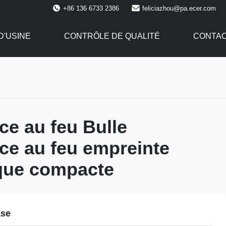
+86 136 6733 2386
feliciazhou@pa.ecer.com
 D'USINE
CONTRÔLE DE QUALITÉ
CONTAC
ce au feu Bulle
ce au feu empreinte
que compacte
ase