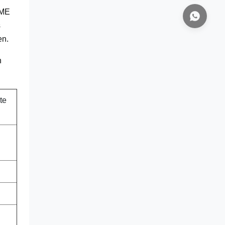
ÔME
s
en.
n
te