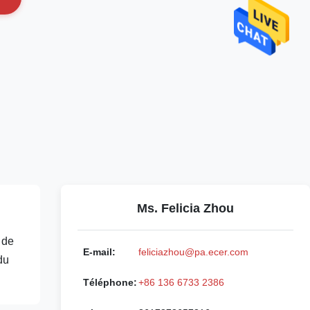
Ms. Felicia Zhou
 de
E-mail:
feliciazhou@pa.ecer.com
du
Téléphone:
+86 136 6733 2386