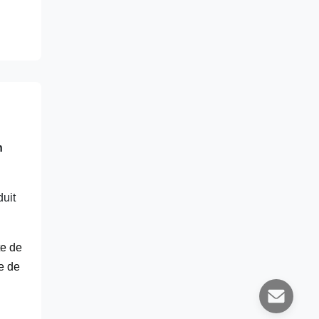
n
duit
te de
te de