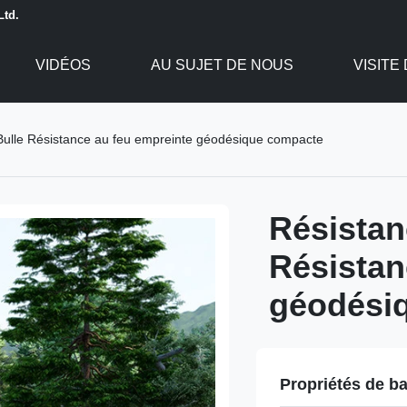
Ltd.
VIDÉOS
AU SUJET DE NOUS
VISITE
Bulle Résistance au feu empreinte géodésique compacte
Résistan
Résistan
géodési
Propriétés de b