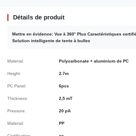
Détails de produit
Mettre en évidence:
Vue à 360° Plus Caractéristiques certif
Solution intelligente de tente à bulles
Material:
Polycarbonate + aluminium de PC
Height:
2.7m
PC Panel:
6pcs
Thickness:
2,5 mT
Pressure:
20 pA
Material:
PP
Certification:
ce