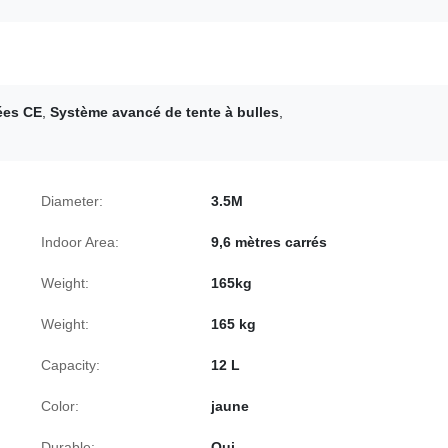
iées CE
,
Système avancé de tente à bulles
,
Diameter:
3.5M
Indoor Area:
9,6 mètres carrés
Weight:
165kg
Weight:
165 kg
Capacity:
12 L
Color:
jaune
Durable:
Oui