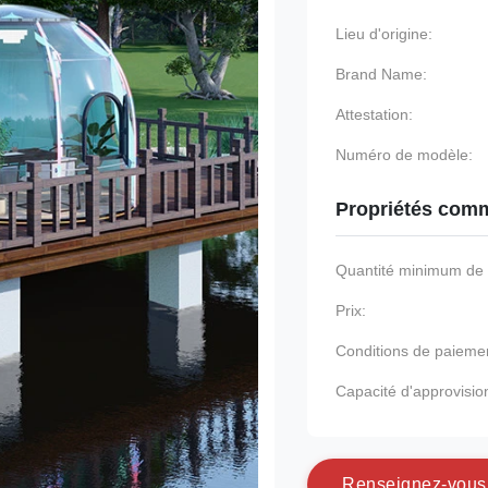
Lieu d'origine:
Brand Name:
Attestation:
Numéro de modèle:
Propriétés comm
Quantité minimum d
Prix:
Conditions de paieme
Capacité d'approvisi
R
e
n
s
e
i
g
n
e
z
-
v
o
u
s