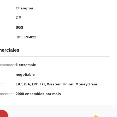
Changhaï
GE
SGS
JD3.5M-022
erciales
e commande:
1 ensemble
negotiable
nt:
L/C, D/A, D/P, T/T, Western Union, MoneyGram
onnement:
2000 ensembles par mois