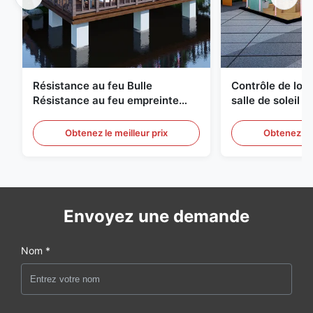
Résistance au feu Bulle
Contrôle de logi
Résistance au feu empreinte
salle de soleil 
géodésique compacte
à bulles Équipe
Obtenez le meilleur prix
Obtenez le 
Envoyez une demande
Nom *