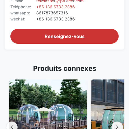
E-mail:
feliciazhou@pa.ecer.com
Téléphone:
+86 136 6733 2386
whatsapp:
8617873657316
wechat:
+86 136 6733 2386
Renseignez-vous
Produits connexes