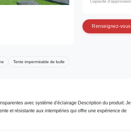
Capacité d'approvisi
R
e
n
s
e
i
g
n
e
z
-
v
o
u
s
me
Tente imperméable de bulle
ransparentes avec système d'éclairage Description du produit: Je
ente et résistante aux intempéries qui offre une expérience de