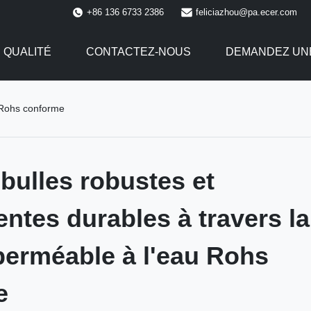
+86 136 6733 2386
feliciazhou@pa.ecer.com
 QUALITÉ
CONTACTEZ-NOUS
DEMANDEZ UNE
u Rohs conforme
 bulles robustes et
entes durables à travers la
perméable à l'eau Rohs
e