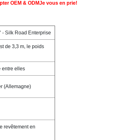
epter OEM & ODM
Je vous en prie!
 - Silk Road Enterprise
st de 3,3 m, le poids
 entre elles
er (Allemagne)
de revêtement en