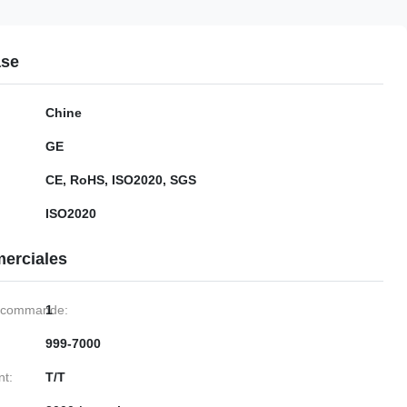
ase
Chine
GE
CE, RoHS, ISO2020, SGS
ISO2020
erciales
e commande:
1
999-7000
nt:
T/T