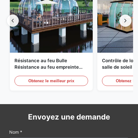
Résistance au feu Bulle
Contrôle de logi
Résistance au feu empreinte
salle de soleil 
géodésique compacte
à bulles Équipe
Obtenez le meilleur prix
Obtenez le 
Envoyez une demande
Nom *