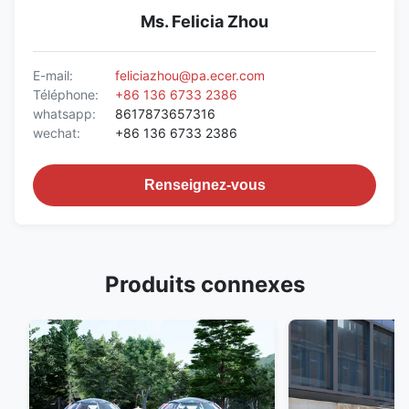
Ms. Felicia Zhou
E-mail:
feliciazhou@pa.ecer.com
Téléphone:
+86 136 6733 2386
whatsapp:
8617873657316
wechat:
+86 136 6733 2386
Renseignez-vous
Produits connexes