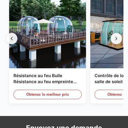
Résistance au feu Bulle
Contrôle de logi
Résistance au feu empreinte
salle de soleil 
géodésique compacte
à bulles Équipe
Obtenez le meilleur prix
Obtenez le 
Envoyez une demande