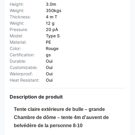
Height:
3.0m
Weight:
350kgs
Thickness:
4 m T
Weight:
12 g
Pressure:
20 pA
Model:
Type S
Material:
PE
Color:
Rouge
Certification:
gs
Durable:
Oui
Customizable:
Oui
Waterproof:
Oui
Heat Resistant:
Oui
Description de produit
Tente claire extérieure de bulle – grande
Chambre de dôme – tente 4m d'auvent de
belvédère de la personne 8-10