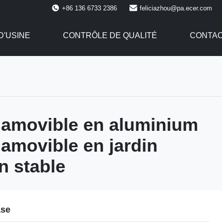
+86 136 6733 2386
feliciazhou@pa.ecer.com
 D'USINE
CONTRÔLE DE QUALITÉ
CONTAC
 amovible en aluminium
amovible en jardin
n stable
ase