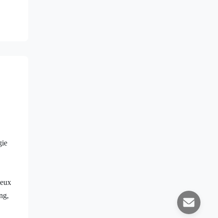
gie
ueux
ng,