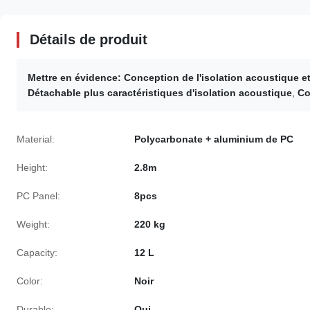
Détails de produit
Mettre en évidence:
Conception de l'isolation acoustique e
Détachable plus caractéristiques d'isolation acoustique
,
Co
Material:
Polycarbonate + aluminium de PC
Height:
2.8m
PC Panel:
8pcs
Weight:
220 kg
Capacity:
12 L
Color:
Noir
Durable:
Oui