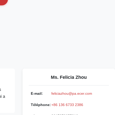
Ms. Felicia Zhou
s
E-mail:
feliciazhou@pa.ecer.com
i a
Téléphone:
+86 136 6733 2386