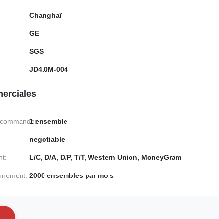
Changhaï
GE
SGS
JD4.0M-004
erciales
e commande:
1 ensemble
negotiable
nt:
L/C, D/A, D/P, T/T, Western Union, MoneyGram
onnement:
2000 ensembles par mois