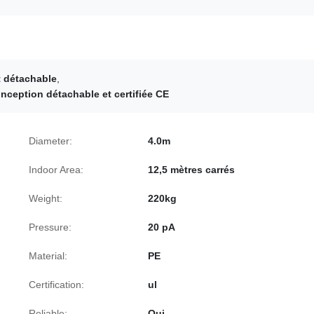
t détachable
,
nception détachable et certifiée CE
Diameter:
4.0m
Indoor Area:
12,5 mètres carrés
Weight:
220kg
Pressure:
20 pA
Material:
PE
Certification:
ul
Reliable:
Oui