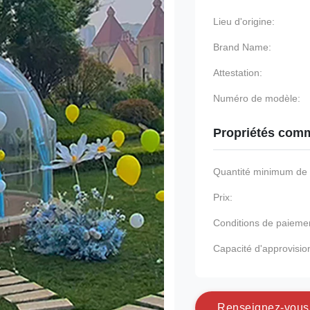
Lieu d'origine:
Brand Name:
Attestation:
Numéro de modèle:
Propriétés comm
Quantité minimum d
Prix:
Conditions de paieme
Capacité d'approvisi
R
e
n
s
e
i
g
n
e
z
-
v
o
u
s