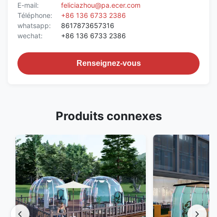
E-mail:
feliciazhou@pa.ecer.com
Téléphone:
+86 136 6733 2386
whatsapp:
8617873657316
wechat:
+86 136 6733 2386
Renseignez-vous
Produits connexes