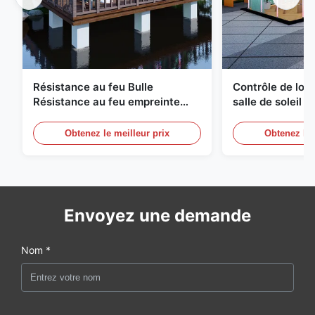
Résistance au feu Bulle
Contrôle de logi
Résistance au feu empreinte
salle de soleil 
géodésique compacte
à bulles Équipe
Obtenez le meilleur prix
Obtenez le 
Envoyez une demande
Nom *