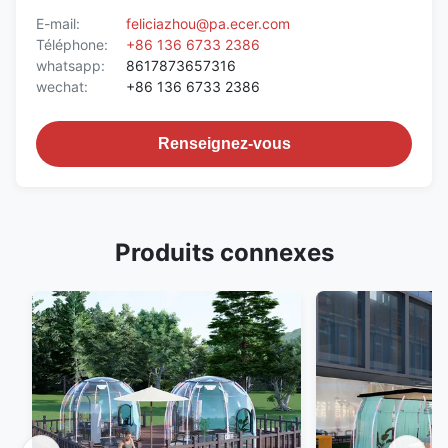
E-mail:
feliciazhou@pa.ecer.com
Téléphone:
+86 136 6733 2386
whatsapp:
8617873657316
wechat:
+86 136 6733 2386
Renseignez-vous
Produits connexes