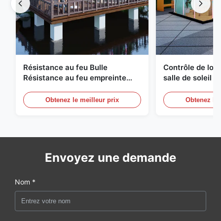
Résistance au feu Bulle
Contrôle de logi
Résistance au feu empreinte
salle de soleil 
géodésique compacte
à bulles Équipe
Obtenez le meilleur prix
Obtenez le 
Envoyez une demande
Nom *