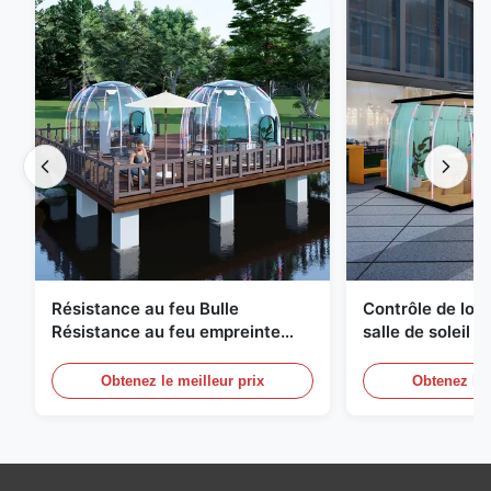
Résistance au feu Bulle
Contrôle de logi
Résistance au feu empreinte
salle de soleil 
géodésique compacte
à bulles Équipe
Obtenez le meilleur prix
Obtenez le 