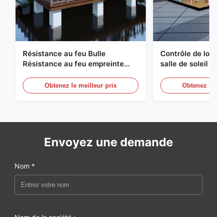
Résistance au feu Bulle
Contrôle de logi
Résistance au feu empreinte
salle de soleil 
géodésique compacte
à bulles Équipe
Obtenez le meilleur prix
Obtenez le 
Envoyez une demande
Nom *