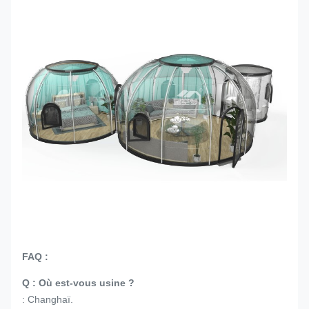
FAQ :
Q : Où est-vous usine ?
: Changhaï.