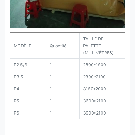
TAILLE DE
MODÈLE
Quantité
PALETTE
(MILLIMÈTRES)
P2.5/3
1
2600*1900
P3.5
1
2800*2100
P4
1
3150*2000
P5
1
3600*2100
P6
1
3900*2100