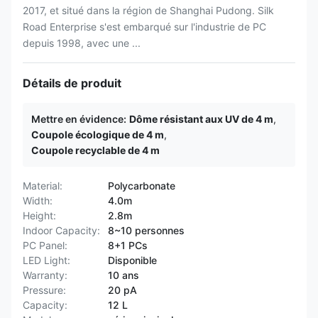
2017, et situé dans la région de Shanghai Pudong. Silk
Road Enterprise s'est embarqué sur l'industrie de PC
depuis 1998, avec une ...
Détails de produit
Mettre en évidence:
Dôme résistant aux UV de 4 m
,
Coupole écologique de 4 m
,
Coupole recyclable de 4 m
Material:
Polycarbonate
Width:
4.0m
Height:
2.8m
Indoor Capacity:
8~10 personnes
PC Panel:
8+1 PCs
LED Light:
Disponible
Warranty:
10 ans
Pressure:
20 pA
Capacity:
12 L