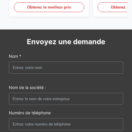
géodésique compacte
à bulles Équipe
Obtenez le meilleur prix
Obtenez le 
Envoyez une demande
Nom *
Nom de la société :
Numéro de téléphone