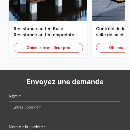
Résistance au feu Bulle
Contrôle de logi
Résistance au feu empreinte
salle de soleil 
géodésique compacte
à bulles Équipe
Obtenez le meilleur prix
Obtenez le 
Envoyez une demande
Nom *
Nom de la société :